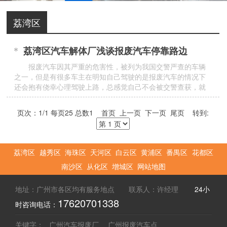
荔湾区
荔湾区汽车解体厂浅谈报废汽车停靠路边
报废汽车因其严重的危害性，被列为我国交警严查的车辆
之一，但是有很多车主在明知自己驾驶的是报废汽车的情况下
还会抱有侥幸心理驾驶上路，总感觉自己不会被交警查获，就
随意的
页次：1/1 每页25 总数1 首页 上一页 下一页 尾页 转到:
荔湾区
越秀区
海珠区
天河区
白云区
黄浦区
番禺区
花都区
南沙区
从化区
增城区
网站地图
地址：广州市各区均有服务地点 联系人：许经理
24小
17620701338
时咨询电话：
关键字：
广州汽车报废厂
广州报废汽车点