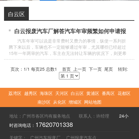
白云区
白云报废汽车厂解答汽车年审频繁如何申请报
废
汽车年审可以说是非常费时又费力的事情，纵使一系列折
腾下来以后，车辆也不一定能够通过年审，尤其哪些已经超过
15年一年两审的汽车，车主在无法转让车辆的状况下，则更希
望自己的
页次：1/1 每页25 总数1 首页 上一页 下一页 尾页 转到:
荔湾区
越秀区
海珠区
天河区
白云区
黄浦区
番禺区
花都区
南沙区
从化区
增城区
网站地图
地址：广州市各区均有服务地点 联系人：许经理
24小
17620701338
时咨询电话：
关键字：
广州汽车报废厂
广州报废汽车点