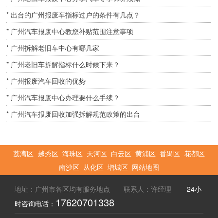
* 出台的广州报废车指标过户的条件有几点？
* 广州汽车报废中心教您补贴范围注意事项
* 广州拆解老旧车中心有哪几家
* 广州老旧车拆解指标什么时候下来？
* 广州报废汽车回收的优势
* 广州汽车报废中心办理要什么手续？
* 广州汽车报废回收加强拆解规范政策的出台
荔湾区
越秀区
海珠区
天河区
白云区
黄浦区
番禺区
花都区
南沙区
从化区
增城区
网站地图
地址：广州市各区均有服务地点 联系人：许经理
24小
17620701338
时咨询电话：