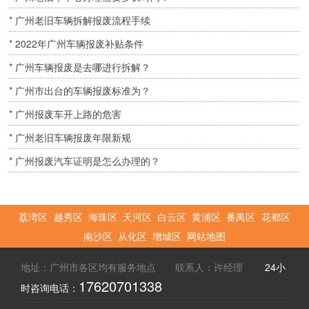
* 广州老旧车辆拆解报废流程手续
* 2022年广州车辆报废补贴条件
* 广州车辆报废是去哪进行拆解？
* 广州市出台的车辆报废标准为？
* 广州报废车开上路的危害
* 广州老旧车辆报废年限新规
* 广州报废汽车证明是怎么办理的？
荔湾区
越秀区
海珠区
天河区
白云区
黄浦区
番禺区
花都区
南沙区
从化区
增城区
网站地图
地址：广州市各区均有服务地点 联系人：许经理
24小
17620701338
时咨询电话：